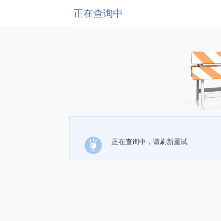
正在查询中
正在查询中，请刷新重试